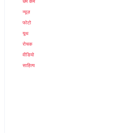
धर्म कर्म
न्यूज़
फोटो
यूथ
रोचक
वीडियो
साहित्य