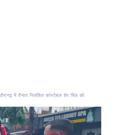
रागढ़ में तैनात निलंबित कांस्टेबल शेर सिंह को