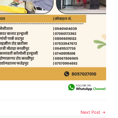
Next Post
→