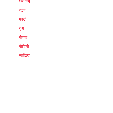
धर्म कर्म
न्यूज़
फोटो
यूथ
रोचक
वीडियो
साहित्य