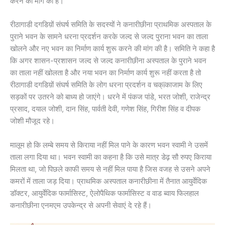
करने की मांग की है।
रीठागाडी दगडिय़ों संघर्ष समिति के सदस्यों ने कनारीछीना प्राथमिक अस्पताल के
पुराने भवन के सामने धरना प्रदर्शन करके जल्द से जल्द पुराना भवन का ताला
खोलने और नए भवन का निर्माण कार्य शुरू करने की मांग की है। समिति ने कहा है
कि अगर शासन-प्रशासन जल्द से जल्द कनारीछीना अस्पताल के पुराने भवन
का ताला नहीं खोलता है और नया भवन का निर्माण कार्य शुरू नहीं करता है तो
रीठागाडी दगडिय़ों संघर्ष समिति के लोग धरना प्रदर्शन व चक्ïकाजाम के लिए
सड़कों पर उतरने को बाध्य हो जाएंगे। धरने में पंकज पांडे, भरत जोशी, राजेन्द्र
प्रसाद, दयाल जोशी, दान सिंह, पार्वती देवी, गणेश सिंह, गिरीश सिंह व दीपक
जोशी मौजूद रहे।
मालूम हो कि लम्बे समय से किराया नहीं मिल पाने के कारण भवन स्वामी ने उसमें
ताला लगा दिया था। भवन स्वामी का कहना है कि उसे मात्र डेढ़ सौ रुपए किराया
मिलता था, जो पिछले काफी समय से नहीं मिल पाया है जिस वजह से उसने अपने
कमरों में ताला जड़ दिया। प्राथमिक अस्पताल कनारीछीना में तैनात आयुर्वेदिक
डॉक्टर, आयुर्वेदिक फार्मासिस्ट, ऐलोपैथिक फार्मासिस्ट व वाड ब्वाय फिलहाल
कनारीछीना एनमएम उपकेन्द्र से अपनी सेवाएं दे रहे हैं।