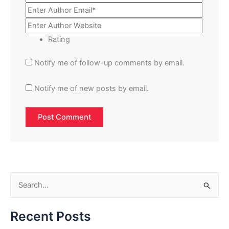
Rating
Notify me of follow-up comments by email.
Notify me of new posts by email.
S
e
Recent Posts
a