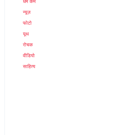
धर्म कर्म
न्यूज़
फोटो
यूथ
रोचक
वीडियो
साहित्य