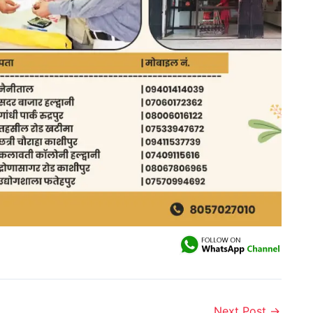
Next Post
→