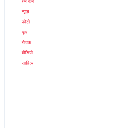
धर्म कर्म
न्यूज़
फोटो
यूथ
रोचक
वीडियो
साहित्य