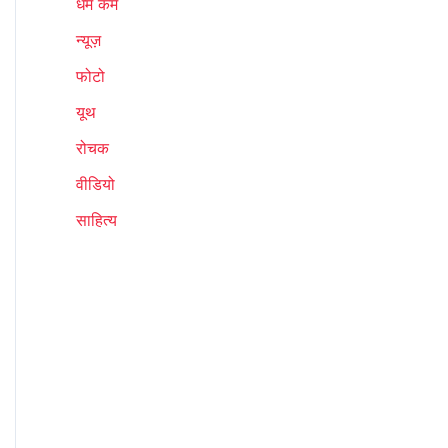
धर्म कर्म
न्यूज़
फोटो
यूथ
रोचक
वीडियो
साहित्य