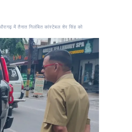
रागढ़ में तैनात निलंबित कांस्टेबल शेर सिंह को