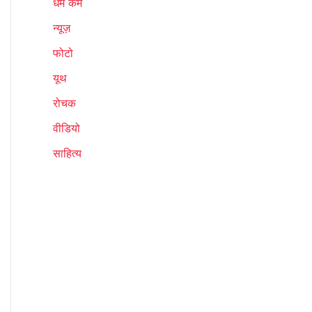
धर्म कर्म
न्यूज़
फोटो
यूथ
रोचक
वीडियो
साहित्य