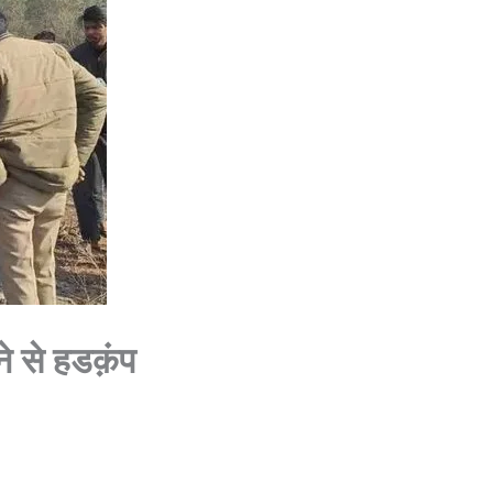
लने से हडक़ंप