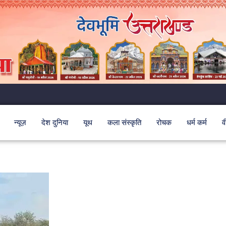
न्यूज़
देश दुनिया
यूथ
कला संस्कृति
रोचक
धर्म कर्म
व