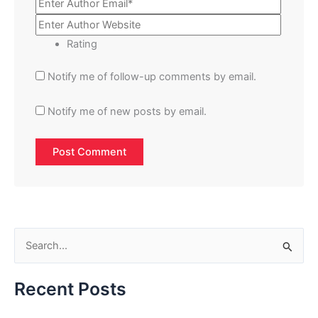
Rating
Notify me of follow-up comments by email.
Notify me of new posts by email.
S
e
Recent Posts
a
r