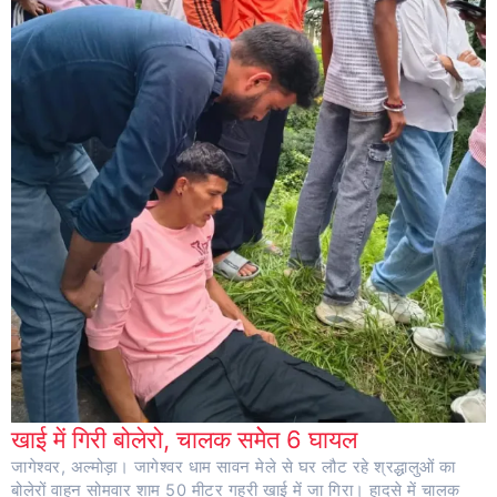
खाई में गिरी बोलेरो, चालक समेेत 6 घायल
जागेश्वर, अल्मोड़ा। जागेश्वर धाम सावन मेले से घर लौट रहे श्रद्धालुओं का
बोलेरों वाहन सोमवार शाम 50 मीटर गहरी खाई में जा गिरा। हादसे में चालक