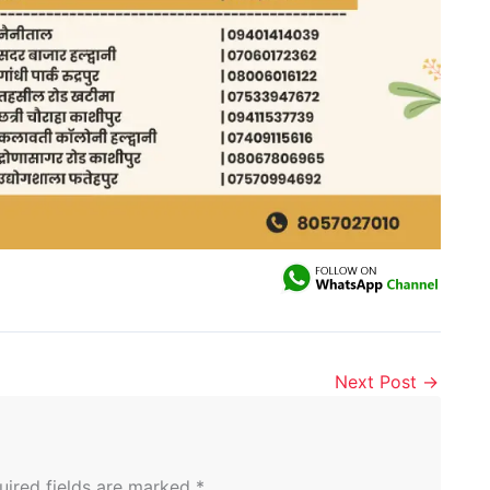
Next Post
→
uired fields are marked
*