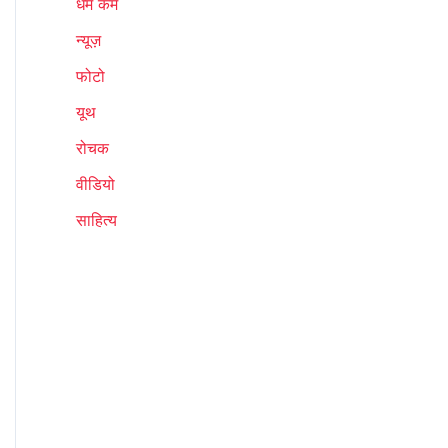
धर्म कर्म
न्यूज़
फोटो
यूथ
रोचक
वीडियो
साहित्य