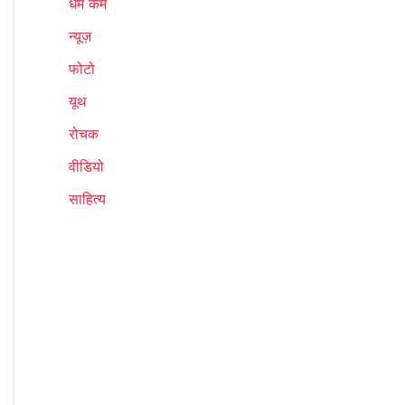
धर्म कर्म
न्यूज़
फोटो
यूथ
रोचक
वीडियो
साहित्य