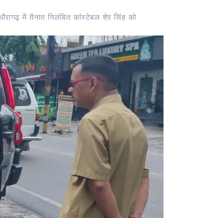
रागढ़ में तैनात निलंबित कांस्टेबल शेर सिंह को