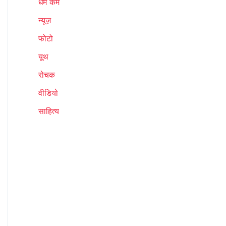
धर्म कर्म
न्यूज़
फोटो
यूथ
रोचक
वीडियो
साहित्य