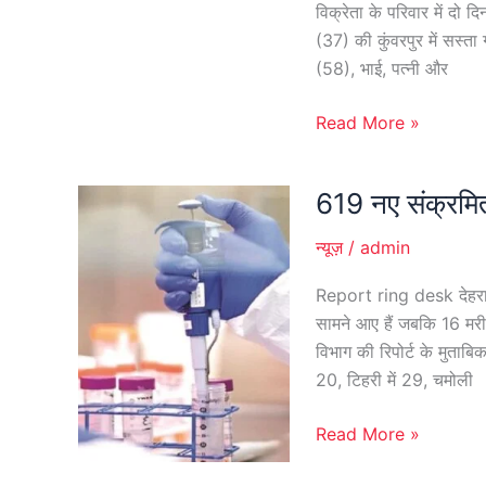
विक्रेता के परिवार में दो 
गल्ला
(37) की कुंवरपुर में सस्ता
की
(58), भाई, पत्नी और
दुकान
पत्नी
Read More »
के
नाम
619 नए संक्रमित
कर
619
देना
नए
न्यूज़
/
admin
संक्रमित
मामले
Report ring desk देहरादू
आए,
सामने आए हैं जबकि 16 मरी
16
विभाग की रिपोर्ट के मुताबिक 
मरीजों
20, टिहरी में 29, चमोली
की
मौत
Read More »