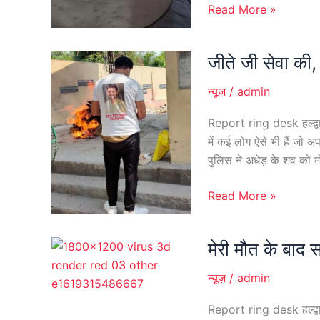
Read More »
के
पीठ
पर
जीते जी सेवा की,
जीते
पेन
जी
से
न्यूज़
/
admin
सेवा
दिए
की,
Report ring desk हल्द्वानी
सैकड़ों
मरने
में कई लोग ऐसे भी हैं जो अ
घाव
के
पुलिस ने अधेड़ के शव को 
बाद
भी
Read More »
अपनों
से
मेरी मौत के बाद 
बढ़कर
मेरी
निभाया
मौत
न्यूज़
/
admin
फर्ज
के
बाद
Report ring desk हल्द्व
सस्ता