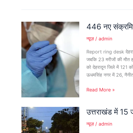
446 नए संक्रमित
446
नए
न्यूज़
/
admin
संक्रमित
मिले,
Report ring desk देहरादून
23
जबकि 23 मरीजों की मौत हो 
मरीजों
को देहरादून जिले में 121 कोर
की
ऊधमसिंह नगर में 26, नैन
मौत
Read More »
उत्तराखंड में 15
उत्तराखंड
में
न्यूज़
/
admin
15