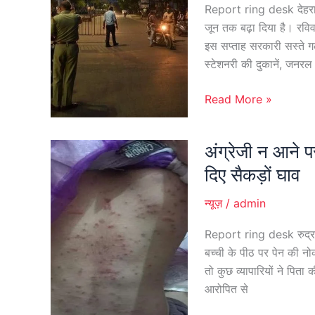
जून
Report ring desk देहरादू
तक
जून तक बढ़ा दिया है। रवि
बढ़ा
इस सप्ताह सरकारी सस्ते गल
कोविड
स्टेशनरी की दुकानें, जनरल
कर्फ्यू
Read More »
अंग्रेजी न आने प
अंग्रेजी
न
दिए सैकड़ों घाव
आने
पर
न्यूज़
/
admin
पिता
Report ring desk रुद्रपु
ने
बच्ची के पीठ पर पेन की न
पांच
तो कुछ व्यापारियों ने पित
साल
आरोपित से
की
बच्ची