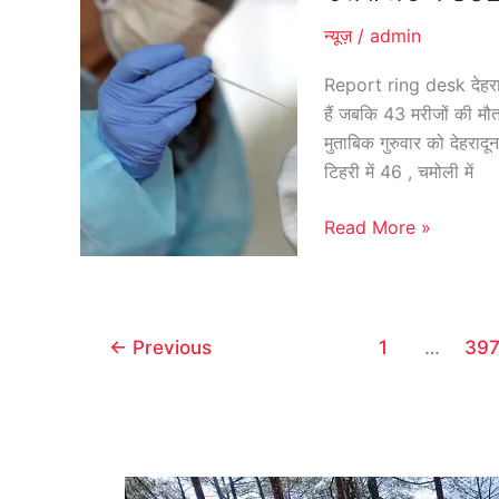
में
न्यूज़
/
admin
892
नए
Report ring desk देहरादू
संक्रमित
हैं जबकि 43 मरीजों की मौत
मिले,
मुताबिक गुरुवार को देहरादून 
43
टिहरी में 46 , चमोली में
मरीजों
की
Read More »
मौत
←
Previous
1
…
39