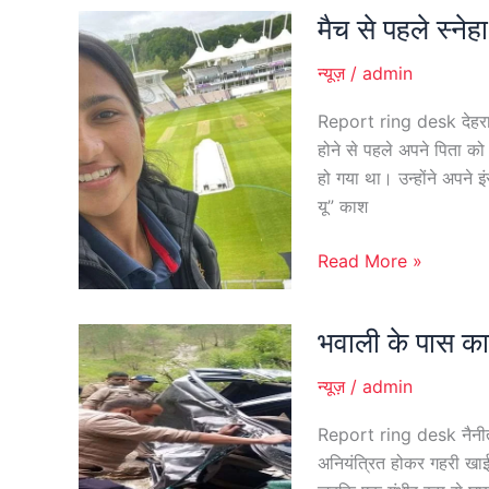
मैच से पहले स्नेह
मैच
से
न्यूज़
/
admin
पहले
स्नेहा
Report ring desk देहरादून।
राणा
होने से पहले अपने पिता क
ने
हो गया था। उन्होंने अपने 
पिता
यू” काश
को
किया
Read More »
याद
भवाली के पास का
भवाली
के
न्यूज़
/
admin
पास
कार
Report ring desk नैनीताल
खाई
अनियंत्रित होकर गहरी खाई 
में